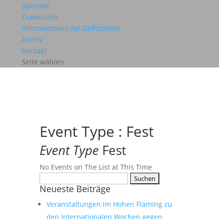
Spender
Downloads
Informationen für Geflüchtete
Archiv
Kontakt
Seite wählen
Event Type : Fest
Event Type
Fest
No Events on The List at This Time
Suchen
Neueste Beiträge
nach:
Veranstaltungen im Hohen Fläming zu
den Internationalen Wochen gegen