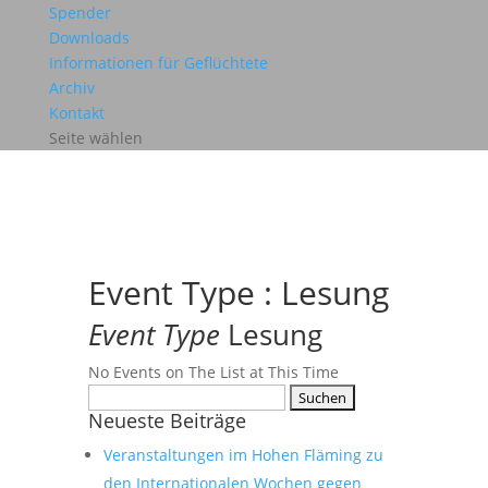
Spender
Downloads
Informationen für Geflüchtete
Archiv
Kontakt
Seite wählen
Event Type : Lesung
Event Type
Lesung
No Events on The List at This Time
Suchen
Neueste Beiträge
nach:
Veranstaltungen im Hohen Fläming zu
den Internationalen Wochen gegen